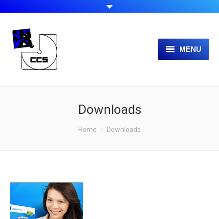
MENU
UNSER ANGEBOT
UNIMED
Downloads
ÜBER UNS
Sie befinden sich hier:
Home
Downloads
DOWNLOADS
NEWS / SERVICE